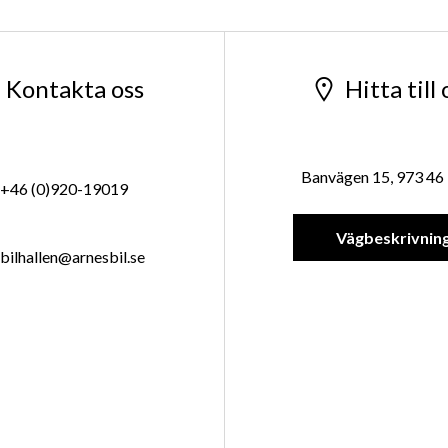
Kontakta oss
Hitta till 
Banvägen 15, 973 46 
+46 (0)920-19019
Vägbeskrivnin
bilhallen@arnesbil.se