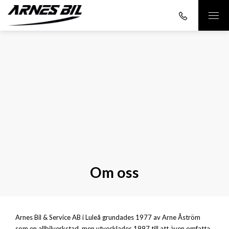
Om oss
Arnes Bil & Service AB i Luleå grundades 1977 av Arne Åström
som en allbilverkstad, men utvecklades 1997 till att även omfatta