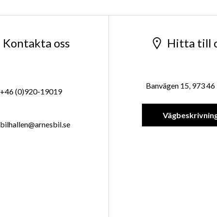
Kontakta oss
Hitta till 
Banvägen 15, 973 46 
+46 (0)920-19019
Vägbeskrivnin
bilhallen@arnesbil.se