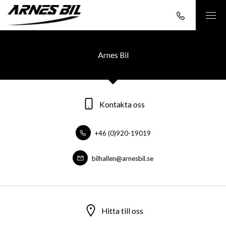
Arnes Bil
Kontakta oss
+46 (0)920-19019
bilhallen@arnesbil.se
Hitta till oss