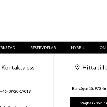
ERKSTAD
RESERVDELAR
HYRBIL
OM 
Kontakta oss
Hitta till 
Banvägen 15, 973 46 
+46 (0)920-19019
Vägbeskrivnin