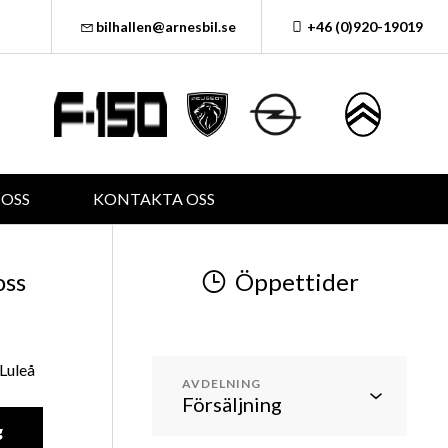
bilhallen@arnesbil.se
+46 (0)920-19019
OSS
KONTAKTA OSS
oss
Öppettider
Luleå
AVDELNING
g