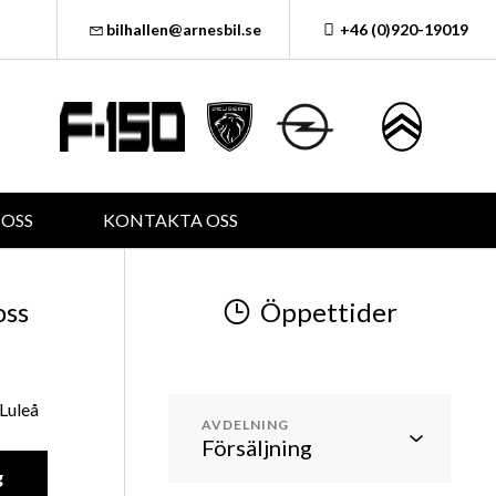
bilhallen@arnesbil.se
+46 (0)920-19019
OSS
KONTAKTA OSS
oss
Öppettider
Luleå
AVDELNING
g