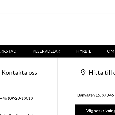
ERKSTAD
RESERVDELAR
HYRBIL
OM 
Kontakta oss
Hitta till 
Banvägen 15, 973 46 
+46 (0)920-19019
Vägbeskrivnin