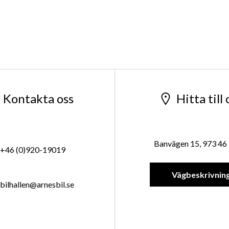
Kontakta oss
Hitta till 
Banvägen 15, 973 46 
+46 (0)920-19019
Vägbeskrivnin
bilhallen@arnesbil.se